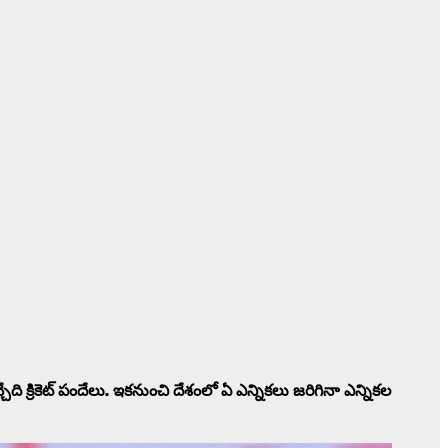
చ్చేది క్రికెట్ పందేలు. ఇకనుంచి దేశంలో ఏ ఎన్నికలు జరిగినా ఎన్నికల