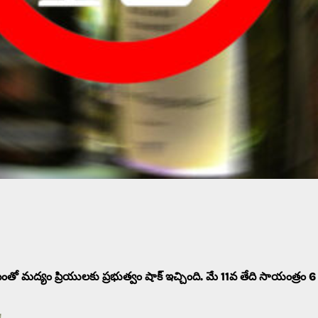
ంతో మద్యం ప్రియులకు ప్రభుత్వం షాక్ ఇచ్చింది. మే 11వ తేది సాయంత