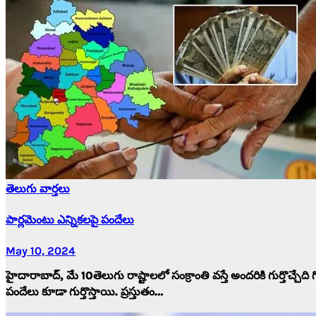
తెలుగు వార్తలు
పార్లమెంటు ఎన్నికలపై పందేలు
May 10, 2024
హైదారాబాద్, మే 10తెలుగు రాష్టాలలో సంక్రాంతి వస్తే అందరికి గుర్తొచ్చేది గ
పందేలు కూడా గుర్తొస్తాయి. ప్రస్తుతం…