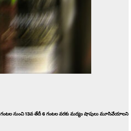
్రం 6 గంటల నుంచి 13వ తేదీ 6 గంటల వరకు మద్యం షాపులు మూసివేయాలని