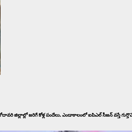
ోదావరి జిల్లాల్లో జరిగే కోళ్ల పందేలు. ఎండాకాలంలో ఐపిఎల్ సీజన్ వస్తే గుర్తొ