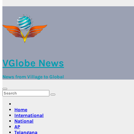
VGlobe News
News from Village to Global
Home
International
National
AP
Telangana