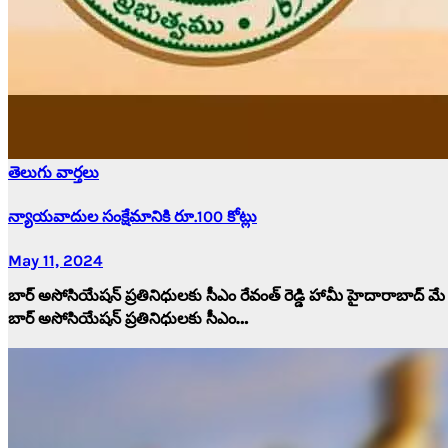
తెలుగు వార్తలు
న్యాయవాదుల సంక్షేమానికి రూ.100 కోట్లు
May 11, 2024
బార్ అసోసియేషన్ ప్రతినిధులకు సీఎం రేవంత్ రెడ్డి హామీ హైదారాబాద్ మే
బార్ అసోసియేషన్ ప్రతినిధులకు సీఎం…