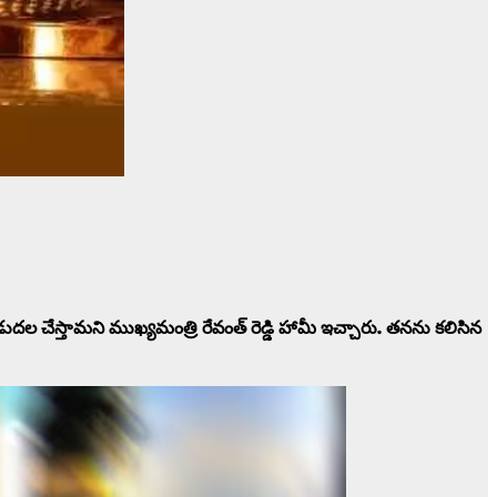
డుదల చేస్తామని ముఖ్యమంత్రి రేవంత్ రెడ్డి హామీ ఇచ్చారు. తనను కలిసిన