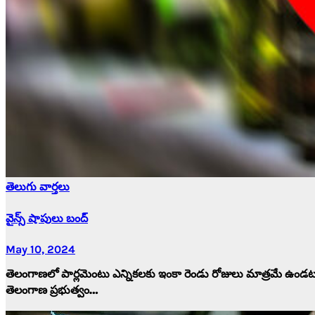
తెలుగు వార్తలు
వైన్స్ షాపులు బంద్
May 10, 2024
తెలంగాణలో పార్లమెంటు ఎన్నికలకు ఇంకా రెండు రోజులు మాత్రమే ఉండట
తెలంగాణ ప్రభుత్వం…