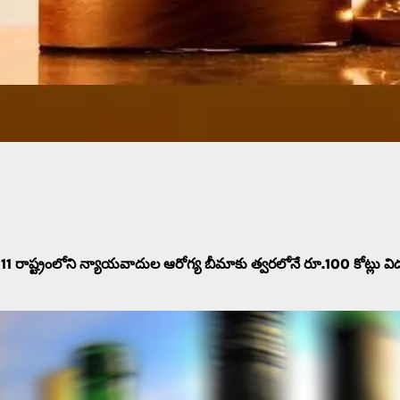
 11 రాష్ట్రంలోని న్యాయవాదుల ఆరోగ్య బీమాకు త్వరలోనే రూ.100 కోట్లు వి