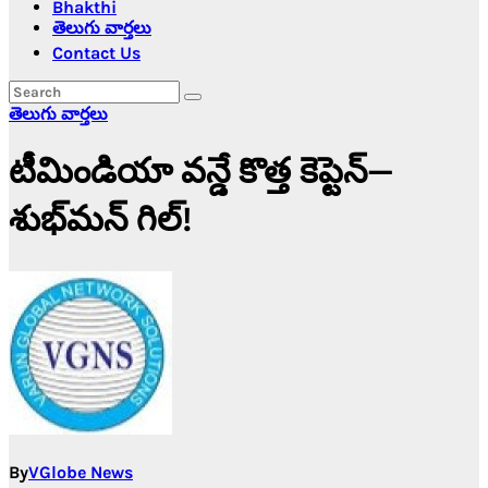
Bhakthi
తెలుగు వార్తలు
Contact Us
తెలుగు వార్తలు
టీమిండియా వన్డే కొత్త కెప్టెన్—
శుభ్‌మన్ గిల్‌!
By
VGlobe News