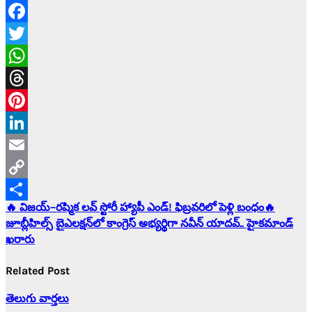
Facebook
Twitter
WhatsApp
Threads
Pinterest
LinkedIn
Email
Copy
Post
🔥 విజయ్–రష్మిక లవ్ స్టోరీ హ్యాపీ ఎండ్! ఫిబ్రవరిలో పెళ్లి బంధం🔥
Link
Share
జూబ్లీహిల్స్ బైఎలక్షన్‌లో కాంగ్రెస్ అభ్యర్థిగా నవీన్ యాదవ్.. హైకమాండ్
navigation
ఖరారు
Related Post
తెలుగు వార్తలు