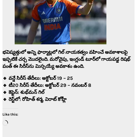
భవిష్యత్తులో అన్ని ఫార్మాట్లలో గిల్ నాయకత్వం వహించే అవకాశాలపై
ఇప్పటికే చర్చ మొదలైంది. మరోవైపు, ఇంగ్లండ్ టూర్‌లో గాయపడ్డ
రిషభ్
పంత్
ఈ సిరీస్‌ను మిస్సయ్యే అవకాశం ఉంది.
🔹
వన్డే సిరీస్ తేదీలు:
అక్టోబర్ 19 – 25
🔹
టీ20 సిరీస్ తేదీలు:
అక్టోబర్ 29 – నవంబర్ 8
🔹
కెప్టెన్:
శుభ్‌మన్ గిల్
🔹
రెస్ట్‌లో:
రోహిత్ శర్మ, విరాట్ కోహ్లీ
Like this:
Loading…