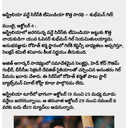
ఆస్ట్రేలియా వన్డే సిరీస్‌కి టీమిండియా కొత్త సారథి — శుభ్‌మన్ గిల్‌!
ముంబై, అక్టోబర్ 4 :
ఆస్ట్రేలియాలో జరగనున్న వన్డే సిరీస్‌కు టీమిండియా జట్టుకు కొత్త
నాయకుడిగా యువ ఓపెనర్‌
శుభ్‌మన్ గిల్
నియమితులయ్యాడు.
అనుభవజ్ఞుడు
రోహిత్ శర్మ
స్థానంలో గిల్‌కి కెప్టెన్సీ బాధ్యతలు అప్పగిస్తూ,
సెలక్షన్ కమిటీ శనివారం కీలక నిర్ణయం తీసుకుంది.
అజిత్ అగార్కర్
సారథ్యంలో సమావేశమైన సెలక్టర్లు, హెడ్ కోచ్
గౌతమ్
గంభీర్
, బీసీసీఐ సెక్రటరీ
దేవజిత్ సైకియా
లతో చర్చించిన అనంతరం గిల్
పేరును ఖరారు చేశారు. ఈ సిరీస్‌లో రోహిత్ శర్మతో పాటు స్టార్
బ్యాట్స్‌మన్
విరాట్ కోహ్లీ
కూడా పాల్గొనడం లేదు.
ఆస్ట్రేలియా టూర్‌లో భాగంగా అక్టోబర్ 19 నుంచి 25 మధ్య మూడు
వన్డేలు జరగనున్నాయి. ఆ తరువాత అక్టోబర్ 29 నుంచి నవంబర్ 8
వరకు ఐదు టీ20 మ్యాచ్‌లు ఆడనున్నారు.