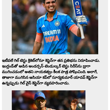
ఇటీవలే గిల్ టెస్టు క్రికెట్‌లోనూ కెప్టెన్‌గా తన ప్రతిభను నిరూపించాడు.
ఇంగ్లండ్‌తో ఆడిన ఆండర్సన్-టెండుల్కర్ టెస్టు సిరీస్‌ను డ్రాగా
ముగించడంలో అతని నాయకత్వం కీలక పాత్ర పోషించింది. అలాగే,
తాజాగా ముగిసిన ఆసియా కప్‌లో
సూర్యకుమార్ యాదవ్
కెప్టెన్‌గా
ఉన్నప్పుడు గిల్ వైస్ కెప్టెన్‌గా వ్యవహరించాడు.