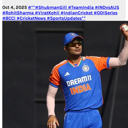
Oct 4, 2025
#**#ShubmanGill #TeamIndia #INDvsAUS
#RohitSharma #ViratKohli #IndianCricket #ODISeries
#BCCI #CricketNews #SportsUpdates**