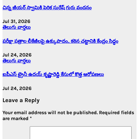
చిన్న జీయర్ స్వామికి పెరిక సురేష్ గురు వందనం
Jul 31, 2026
తెలుగు వార్తలు
పరీక్షా పత్రాల లీకేజీలపై ఉక్కుపాదం.. కఠిన చట్టానికి కేంద్రం సిద్ధం
Jul 24, 2026
తెలుగు వార్తలు
ఐపీఎస్ ట్రైనీ ఉదయ్ కృష్ణారెడ్డి కేసులో కొత్త ఆరోపణలు
Jul 24, 2026
Leave a Reply
Your email address will not be published.
Required fields
are marked
*