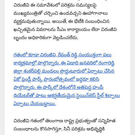
చిరంజీవి ఈ సమావేశంలో పరిశ్రమ సమస్యలపై
ముఖ్యమంత్రితో చర్చించి ఉండవచ్చని ఊహాగానాలు
వ్యక్తమవుతున్నాయి. అయితే, ఈ భేటీకి సంబంధించిన
ఖచ్చితమైన వివరాలను సీఎం కార్యాలయం లేదా చిరంజీవి
బృందం అధికారికంగా వెల్లడించలేదు.
గతంలో కూడా చిరంజీవి, రేవంత్ రెడ్డి సంయుక్తంగా పలు
కార్యక్రమాల్లో పాల్గొన్నారు. ఈ ఏడాది జనవరిలో రంగారెడ్డి
జిల్లా శంకర్‌పల్లి మండలం ప్రొద్దుటూరులో ఏర్పాటు చేసిన
ఏకో ఫ్రెండ్లీ పార్క్ ప్రారంభోత్సవంలో ఇద్దరూ కలిసి
పాల్గొన్నారు. ఈ పార్క్‌లో దేశంలోనే అతిపెద్ద హంపీ
థియేటర్‌తో పాటు ఆకర్షణీయమైన స్టెయిన్‌లెస్ స్టీల్ శిల్పాలు
ఏర్పాటు చేయబడ్డాయి.
చిరంజీవి గతంలో తెలంగాణ రాష్ట్ర ప్రభుత్వంతో సన్నిహిత
సంబంధాలను కొనసాగిస్తూ, సినీ పరిశ్రమ అభివృద్ధికి