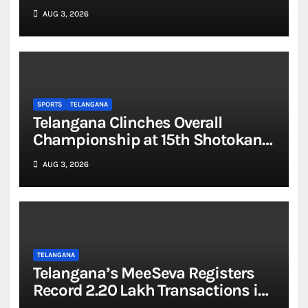
Glimpse Unveiled
AUG 3, 2026
SPORTS
TELANGANA
Telangana Clinches Overall
Championship at 15th Shotokan
National Karate Championship
AUG 3, 2026
2026
TELANGANA
Telangana’s MeeSeva Registers
Record 2.20 Lakh Transactions in
a Single Day