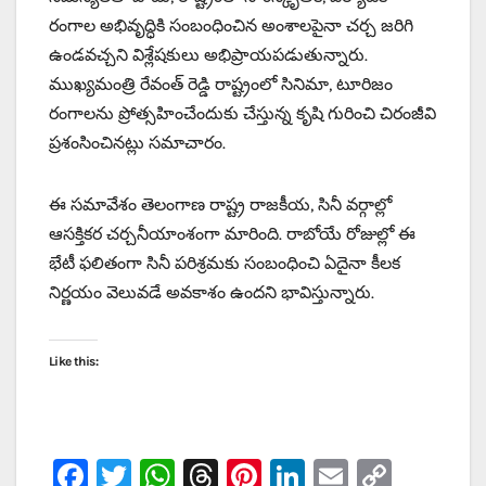
రంగాల అభివృద్ధికి సంబంధించిన అంశాలపైనా చర్చ జరిగి
ఉండవచ్చని విశ్లేషకులు అభిప్రాయపడుతున్నారు.
ముఖ్యమంత్రి రేవంత్ రెడ్డి రాష్ట్రంలో సినిమా, టూరిజం
రంగాలను ప్రోత్సహించేందుకు చేస్తున్న కృషి గురించి చిరంజీవి
ప్రశంసించినట్లు సమాచారం.
ఈ సమావేశం తెలంగాణ రాష్ట్ర రాజకీయ, సినీ వర్గాల్లో
ఆసక్తికర చర్చనీయాంశంగా మారింది. రాబోయే రోజుల్లో ఈ
భేటీ ఫలితంగా సినీ పరిశ్రమకు సంబంధించి ఏదైనా కీలక
నిర్ణయం వెలువడే అవకాశం ఉందని భావిస్తున్నారు.
Like this:
F
T
W
T
Pi
Li
E
C