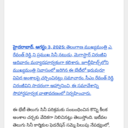
హైదరాబాద్, ఆగస్టు 3, 2025:
తెలంగాణ ముఖ్యమంత్రి ఎ.
రేవంత్ రెడ్డి ని ప్రముఖ సినీ నటుడు, మెగాస్టార్ చిరంజీవి
ఆదివారం మర్యాదపూర్వకంగా కలిశారు. జూబ్లీహిల్స్‌లోని
ముఖ్యమంత్రి నివాసంలో జరిగిన ఈ భేటీలో ఇరువురూ
వివిధ అంశాలపై చర్చించినట్లు సమాచారం. సీఎం రేవంత్ రెడ్డి
చిరంజీవిని సాదరంగా ఆహ్వానించి, ఈ సమావేశాన్ని
సౌహార్దపూర్వక వాతావరణంలో నిర్వహించారు.
ఈ భేటీ తెలుగు సినీ పరిశ్రమకు సంబంధించిన కొన్ని కీలక
అంశాల చర్చకు వేదికగా నిలిచినట్లు తెలుస్తోంది. ఇటీవల
తెలుగు సినీ కార్మికుల ఫెడరేషన్ సమ్మె పిలుపు నేపథ్యంలో,