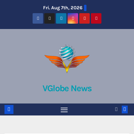
Skip
Fri. Aug 7th, 2026
to
content
VGlobe News