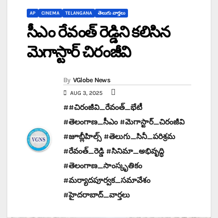
AP
CINEMA
TELANGANA
తెలుగు వార్తలు
సీఎం రేవంత్ రెడ్డిని కలిసిన
మెగాస్టార్ చిరంజీవి
By
VGlobe News
AUG 3, 2025
##చిరంజీవి_రేవంత్_భేటీ
#తెలంగాణ_సీఎం #మెగాస్టార్_చిరంజీవి
#జూబ్లీహిల్స్ #తెలుగు_సినీ_పరిశ్రమ
#రేవంత్_రెడ్డి #సినిమా_అభివృద్ధి
#తెలంగాణ_సాంస్కృతికం
#మర్యాదపూర్వక_సమావేశం
#హైదరాబాద్_వార్తలు