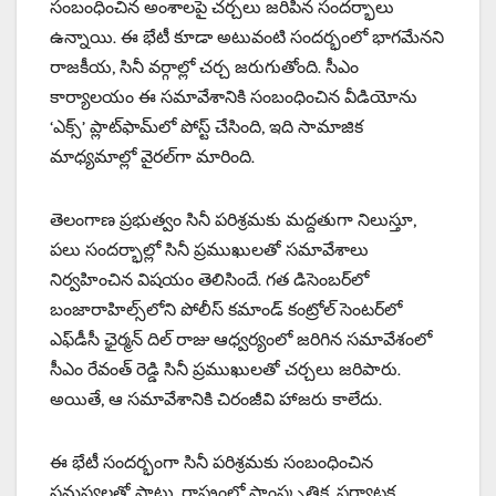
సంబంధించిన అంశాలపై చర్చలు జరిపిన సందర్భాలు
ఉన్నాయి. ఈ భేటీ కూడా అటువంటి సందర్భంలో భాగమేనని
రాజకీయ, సినీ వర్గాల్లో చర్చ జరుగుతోంది. సీఎం
కార్యాలయం ఈ సమావేశానికి సంబంధించిన వీడియోను
‘ఎక్స్’ ప్లాట్‌ఫామ్‌లో పోస్ట్ చేసింది, ఇది సామాజిక
మాధ్యమాల్లో వైరల్‌గా మారింది.
తెలంగాణ ప్రభుత్వం సినీ పరిశ్రమకు మద్దతుగా నిలుస్తూ,
పలు సందర్భాల్లో సినీ ప్రముఖులతో సమావేశాలు
నిర్వహించిన విషయం తెలిసిందే. గత డిసెంబర్‌లో
బంజారాహిల్స్‌లోని పోలీస్ కమాండ్ కంట్రోల్ సెంటర్‌లో
ఎఫ్‌డీసీ ఛైర్మన్ దిల్ రాజు ఆధ్వర్యంలో జరిగిన సమావేశంలో
సీఎం రేవంత్ రెడ్డి సినీ ప్రముఖులతో చర్చలు జరిపారు.
అయితే, ఆ సమావేశానికి చిరంజీవి హాజరు కాలేదు.
ఈ భేటీ సందర్భంగా సినీ పరిశ్రమకు సంబంధించిన
సమస్యలతో పాటు, రాష్ట్రంలో సాంస్కృతిక, పర్యాటక