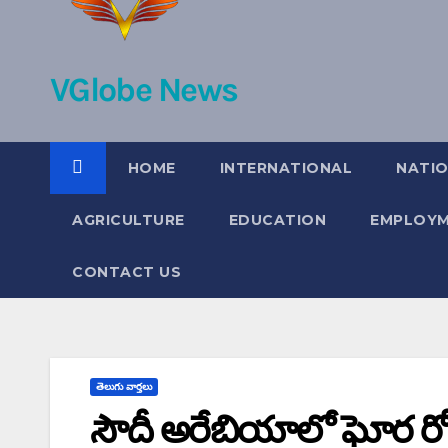
VGlobe News
HOME
INTERNATIONAL
NATI
AGRICULTURE
EDUCATION
EMPLOY
CONTACT US
తెలుగు వార్తలు
సౌదీ అరేబియాలో ఘోర రోడ