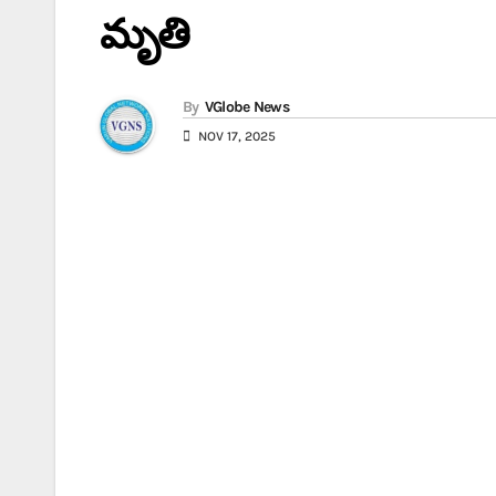
మృతి
By
VGlobe News
NOV 17, 2025