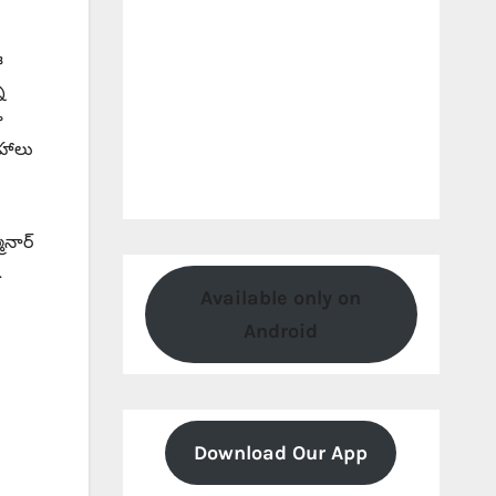
ఈ
న
ా
ేహాలు
ినార్
.
Available only on
Android
Download Our App