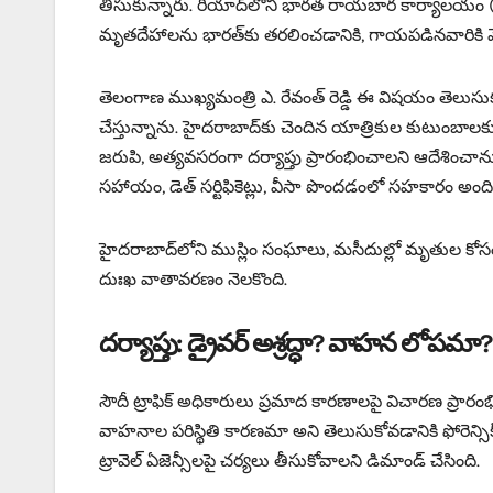
తీసుకున్నారు. రియాద్‌లోని భారత రాయబార కార్యాలయం 
మృతదేహాలను భారత్‌కు తరలించడానికి, గాయపడినవారికి మెరుగ
తెలంగాణ ముఖ్యమంత్రి ఎ. రేవంత్ రెడ్డి ఈ విషయం తెలుసుకున
చేస్తున్నాను. హైదరాబాద్‌కు చెందిన యాత్రికుల కుటుంబాల
జరుపి, అత్యవసరంగా దర్యాప్తు ప్రారంభించాలని ఆదేశించాను”
సహాయం, డెత్ సర్టిఫికెట్లు, వీసా పొందడంలో సహకారం అంద
హైదరాబాద్‌లోని ముస్లిం సంఘాలు, మసీదుల్లో మృతుల కోసం ప్రత్
దుఃఖ వాతావరణం నెలకొంది.
దర్యాప్తు: డ్రైవర్ అశ్రద్ధా? వాహన లోపమా?
సౌదీ ట్రాఫిక్ అధికారులు ప్రమాద కారణాలపై విచారణ ప్రారంభించా
వాహనాల పరిస్థితి కారణమా అని తెలుసుకోవడానికి ఫోరెన్సిక్ 
ట్రావెల్ ఏజెన్సీలపై చర్యలు తీసుకోవాలని డిమాండ్ చేసింది.