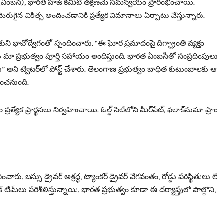
(ఏంబసీ), భారత హజ్ కమిటీ తక్షణమే సమన్వయం ప్రారంభించాయి.
ైన చికిత్స అందించడానికి ప్రత్యేక విమానాలు ఏర్పాటు చేస్తున్నారు.
ి భావోద్వేగంతో స్పందించారు. “ఈ ఘోర ప్రమాదంపై దిగ్భ్రాంతి వ్యక్తం
కు మా ప్రభుత్వం పూర్తి సహాయం అందిస్తుంది. భారత ఏంబసీతో సంప్రదింపుల
 అని ట్విటర్‌లో పోస్ట్ చేశారు. తెలంగాణ ప్రభుత్వం బాధిత కుటుంబాలకు ఆర్
ించనుంది.
యేక ప్రార్థనలు నిర్వహించాయి. ఓల్డ్ సిటీలోని మీర్‌పేట్, ఫలాక్‌నుమా ప్రాం
రు. బస్సు డ్రైవర్ అశ్రద్ధ, ట్యాంకర్ డ్రైవర్ వేగవంతం, రోడ్డు పరిస్థితులు ల
టీమ్‌లు పరిశీలిస్తున్నాయి. భారత ప్రభుత్వం కూడా ఈ దర్యాప్తులో పాల్గొని,