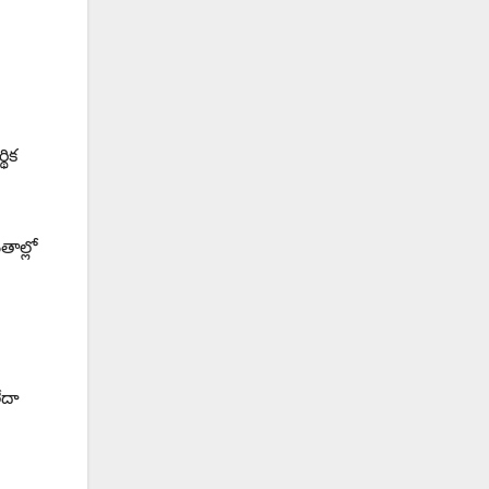
ు
థిక
తాల్లో
ేదా