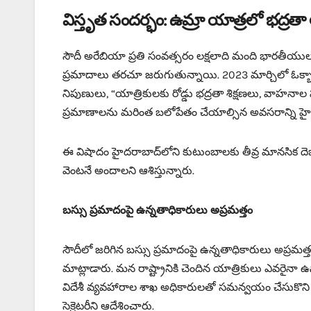
విస్తృత సందర్భం: ఉమ్రా యాత్రలో భద్రత
సౌదీ అరేబియా ప్రతి సంవత్సరం లక్షలాది మంది భారతీయులను 
ప్రమాదాలు తరచూ జరుగుతున్నాయి. 2023 మార్చిలో ఓక్బా
నిపుణులు, “యాత్రికులకు రోడ్డు భద్రతా శిక్షణలు, వాహన
ప్రమాణాలను మరింత బలోపేతం చేయాల్సిన అవసరాన్ని హైలై
ఈ విషాదం హైదరాబాద్‌లోని కుటుంబాలకు తీవ్ర మానసిక దెబ్
వెంటనే అందాలని ఆశిస్తున్నారు.
బస్సు ప్రమాదంపై ఉన్నతాధికారులు అప్రమత్తం
సౌదీలో జరిగిన బస్సు ప్రమాదంపై ఉన్నతాధికారులు అప్రమత్తమ
మాట్లాడారు. మన రాష్ట్రానికి చెందిన యాత్రికులు ఎవరైన
విదేశీ వ్యవహారాల శాఖ అధికారులతో సమన్వయం చేసుకొని పూర్
సెక్రెటరీని ఆదేశించారు.