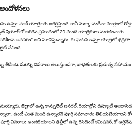
ా ఆందోళనలు
ఉమ్రా, హజ్ యాత్రలకు ఆకర్షిస్తుంది. కానీ మక్కా-మదీనా మార్గంలో రోడ్డ
త్ షియార్‌లో జరిగిన ప్రమాదంలో 20 మంది యాత్రికులు మరణించారు.
ాల పరిశీలన అవసరం” అని సూచిస్తున్నారు. ఈ ఘటన ఉమ్రా యాత్రలో భద్రతా
ట్ చేసింది.
బ తీసింది. మరిన్ని వివరాలు తెలుస్తుండగా, బాధితులకు ప్రభుత్వ సహాయం
య్యారు. జెడ్డాలో ఉన్న కాన్సులేట్ జనరల్, రియాద్లోని డిప్యూటీ అంబాసిడర్
ా ఉన్నారా.. ఉంటే ఎంత మంది ఉన్నారనే పూర్తి సమాచారం తెలియజేయాలని కో
తి వివరాలు అందజేయాలని ఢిల్లీలో ఉన్న రెసిడెంట్ కమిషనర్, కో ఆర్డినేష