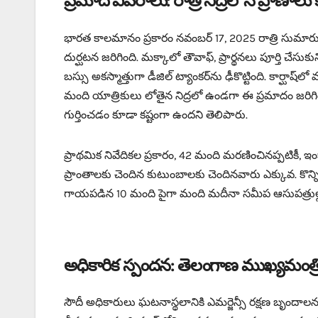
ప్రమాద వివరాలు: రాత్రి నిద్రలోనే ప్రాణాల
భారత కాలమానం ప్రకారం నవంబర్ 17, 2025 రాత్రి సు
దుర్ఘటన జరిగింది. మక్కాలో తౌవాఫ్, ప్రార్థనలు పూర్తి చేస
బస్సు అకస్మాత్తుగా డీజిల్ ట్యాంకర్‌ను ఢీకొట్టింది. కా
మంది యాత్రికులు లోతైన నిద్రలో ఉండగా ఈ ప్రమాదం జరిగిం
గుర్తించడం కూడా కష్టంగా ఉందని తెలిపారు.
ప్రాథమిక నివేదికల ప్రకారం, 42 మంది మరణించినప్పటికీ, ఇంక
ప్రాంతాలకు చెందిన కుటుంబాలకు చెందినవారు ఎక్కువ. కొన్ని
గాయపడిన 10 మంది పైగా మంది మదీనా సమీప ఆసుపత్రుల్లో చ
అధికారిక స్పందన: తెలంగాణ ముఖ్యమంత్రి 
సౌదీ అధికారులు ఘటనాస్థలానికి ఎమర్జెన్సీ రక్షణ బృందా