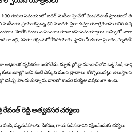
ు కోల్పోయిన యాత్రికులు
మారు 1:30 గంటల సమయంలో బదర్-మదీనా హైవేలో ముఫరహత్ ప్రాంతంలో 
ుకుని మదీనాకు ప్రయాణిస్తున్న 50 మందకు పైగా ఉమ్రా యాత్రికులను కలిగి ఉన్
ర్ఘాష్‌లో మంటలు చెలరేగి రెండు వాహనాలు కూడా దహనమయ్యాయి. బస్సులో చాల
ది కాబట్టి, ఎవరూ రక్షించుకోలేకపోయారు. స్థానిక మీడియా ప్రకారం, మృతద
ా అధికారిక ధృవీకరణ జరగలేదు. మృతుల్లో హైదరాబాద్‌లోని ఓల్డ్ సిటీ, చార్మ
 కుటుంబాల్లో ఒకరి కంటే ఎక్కువ మంది ప్రాణాలు కోల్పోయినట్లు తెలుస్తోంది
ికిత్స పొందుతున్నారు. వారిలో కొందరి పరిస్థితి విషమంగా ఉంది.
రేవంత్ రెడ్డి అత్యవసర చర్యలు
లను పంపి, మృతదేహాలను సేకరణ, గాయపడినవారిని రక్షించేందుకు చర్యలు