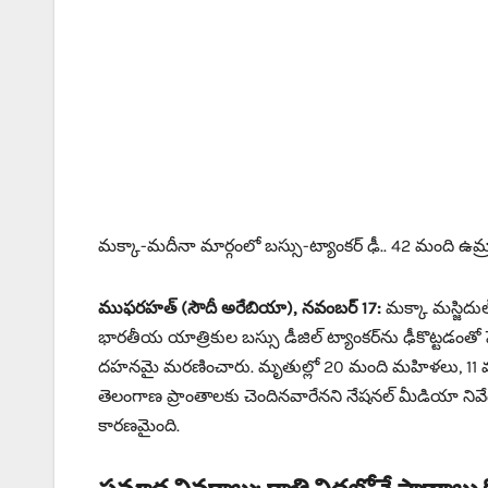
మక్కా-మదీనా మార్గంలో బస్సు-ట్యాంకర్ ఢీ.. 42 మంది ఉ
ముఫరహత్ (సౌదీ అరేబియా), నవంబర్ 17:
మక్కా మస్జిదుల
భారతీయ యాత్రికుల బస్సు డీజిల్ ట్యాంకర్‌ను ఢీకొట్టడం
దహనమై మరణించారు. మృతుల్లో 20 మంది మహిళలు, 11 మంది
తెలంగాణ ప్రాంతాలకు చెందినవారేనని నేషనల్ మీడియా నివ
కారణమైంది.