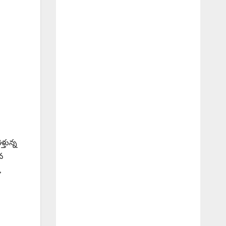
్తున్న
వ
,