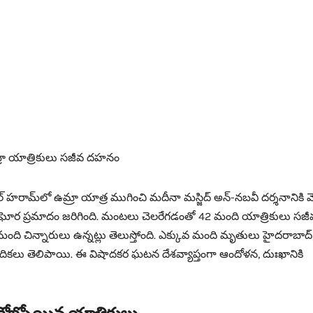
మ్రా యాత్రికులు సజీవ దహనం
్ హరామ్‌లో ఉమ్రా యాత్ర ముగించి మదీనా మస్జిద్ అన్-నబవీ దర్శనానికి వెళ
తో ఘోర ప్రమాదం జరిగింది. మంటలు చెలరేగడంతో 42 మంది యాత్రికులు సజీ
 చిన్నారులు ఉన్నట్లు తెలుస్తోంది. ఎక్కువ మంది మృతులు హైదరాబాద్
ేదికలు తెలిపాయి. ఈ విషాదకర ఘటన దేశవ్యాప్తంగా ఆందోళన, దుఃఖానికి